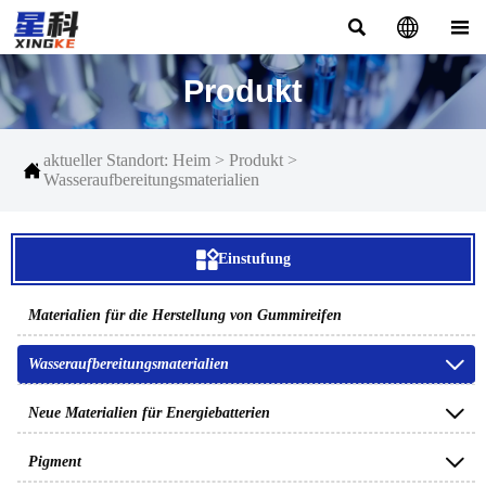



Produkt
aktueller Standort:
Heim
>
Produkt
>

Wasseraufbereitungsmaterialien

Einstufung
Materialien für die Herstellung von Gummireifen

Wasseraufbereitungsmaterialien

Neue Materialien für Energiebatterien

Pigment