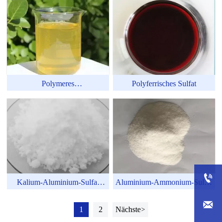
Polymeres
Polyferrisches Sulfat
Aluminiumeisensulfat

Kalium-Aluminium-Sulfat
Aluminium-Ammonium-Sulfat
(Kalium-Alaun)
(Ammonium-Alaun)

1
2
Nächste
>