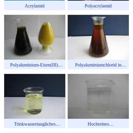
Acrylamid
Polyacrylamid
Polyaluminium-Eisen(III)-
Polyaluminiumchlorid in
chlorid
Industriequalität
Trinkwassertaugliches
Hochreines
Polyaluminiumchlorid
Polyaluminiumchlorid