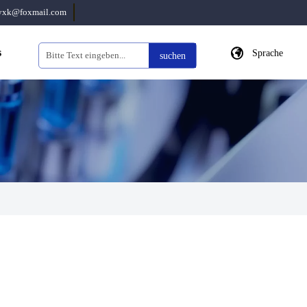
eyxk@foxmail.com

s
Sprache
suchen