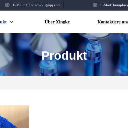


E-Mail: 1007326273@qq.com
E-Mail: humphr
ukt
Über Xingke
Kontaktiere un

Produkt