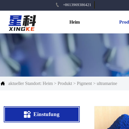

+8613969386421
Heim
Prod

aktueller Standort:
Heim
>
Produkt
>
Pigment
>
ultramarine

Einstufung